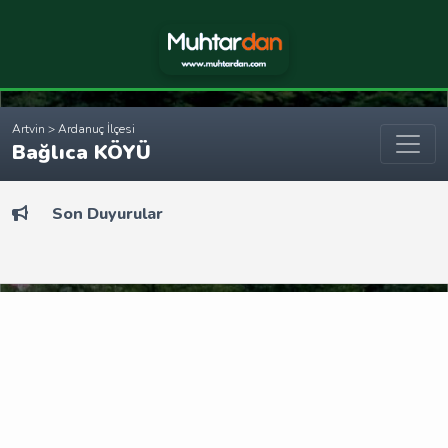
Artvin > Ardanuç İlçesi
Bağlıca KÖYÜ
Son Duyurular