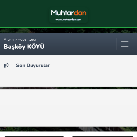
Artvin > Hopa İlçesi
Başköy KÖYÜ
Son Duyurular