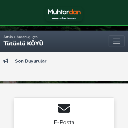
Artvin > Ardanuç İlçesi
Tütünlü KÖYÜ
Son Duyurular
E-Posta