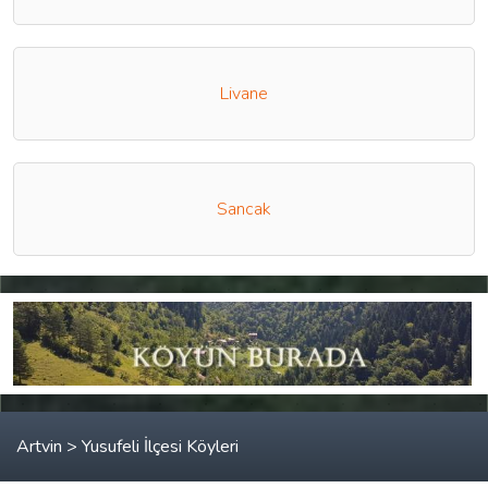
Livane
Sancak
Artvin > Yusufeli İlçesi Köyleri