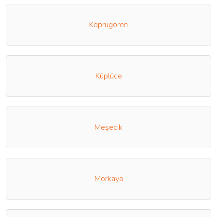
Köprügören
Küplüce
Meşecik
Morkaya