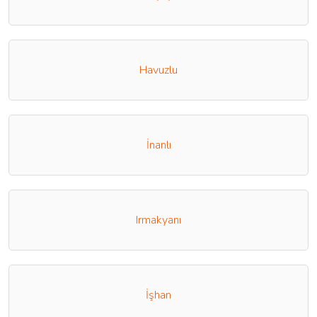
Havuzlu
İnanlı
Irmakyanı
İşhan