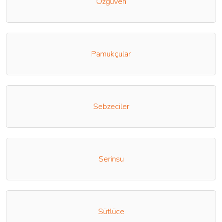
Özgüven
Pamukçular
Sebzeciler
Serinsu
Sütlüce